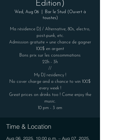
Edition)
Wed, Aug 06
  |  
Bar le Stud (Ouvert à
toustes)
Ma résidence DJ / Alternative, 80s, electro,
post-punk, etc.
Admission gratuite + une chance de gagner
100$ en argent
Bons prix sur les consommations
22h - 3h
//
My DJ residency !
No cover charge and a chance to win 100$
every week !
Great prices on drinks too ! Come enjoy the
music.
Time & Location
Aug 06, 2025, 10:00 p.m. – Aug 07, 2025,