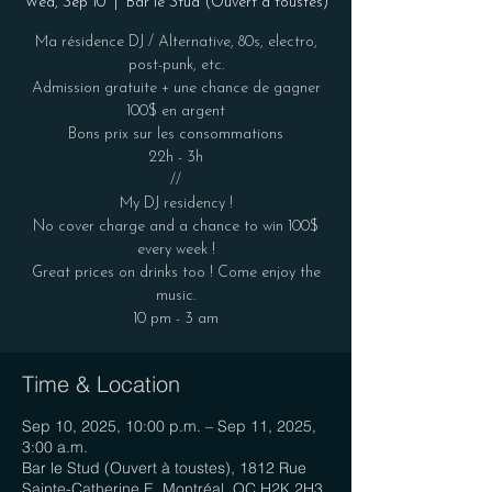
Wed, Sep 10
  |  
Bar le Stud (Ouvert à toustes)
Ma résidence DJ / Alternative, 80s, electro,
post-punk, etc.
Admission gratuite + une chance de gagner
100$ en argent
Bons prix sur les consommations
22h - 3h
//
My DJ residency !
No cover charge and a chance to win 100$
every week !
Great prices on drinks too ! Come enjoy the
music.
Time & Location
Sep 10, 2025, 10:00 p.m. – Sep 11, 2025,
3:00 a.m.
Bar le Stud (Ouvert à toustes), 1812 Rue
Sainte-Catherine E, Montréal, QC H2K 2H3,