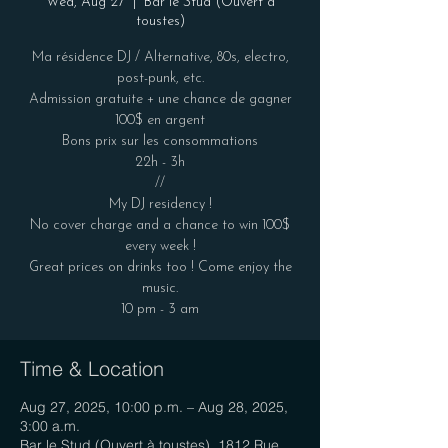
Wed, Aug 27
  |  
Bar le Stud (Ouvert à
toustes)
Ma résidence DJ / Alternative, 80s, electro,
post-punk, etc.
Admission gratuite + une chance de gagner
100$ en argent
Bons prix sur les consommations
22h - 3h
//
My DJ residency !
No cover charge and a chance to win 100$
every week !
Great prices on drinks too ! Come enjoy the
music.
Time & Location
Aug 27, 2025, 10:00 p.m. – Aug 28, 2025,
3:00 a.m.
Bar le Stud (Ouvert à toustes), 1812 Rue