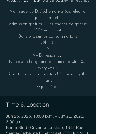
Wed, Jun 25
  |  
Bar le Stud (Ouvert à toustes)
Ma résidence DJ / Alternative, 80s, electro,
post-punk, etc.
Admission gratuite + une chance de gagner
100$ en argent
Bons prix sur les consommations
22h - 3h
//
My DJ residency !
No cover charge and a chance to win 100$
every week !
Great prices on drinks too ! Come enjoy the
music.
Time & Location
Jun 25, 2025, 10:00 p.m. – Jun 26, 2025,
3:00 a.m.
Bar le Stud (Ouvert à toustes), 1812 Rue
Sainte-Catherine E, Montréal, QC H2K 2H3,