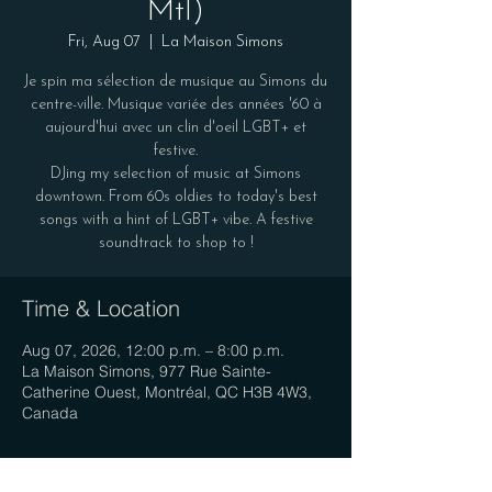
Mtl)
Fri, Aug 07
  |  
La Maison Simons
Je spin ma sélection de musique au Simons du
centre-ville. Musique variée des années '60 à
aujourd'hui avec un clin d'oeil LGBT+ et
festive.
DJing my selection of music at Simons
downtown. From 60s oldies to today's best
songs with a hint of LGBT+ vibe. A festive
soundtrack to shop to !
Time & Location
Aug 07, 2026, 12:00 p.m. – 8:00 p.m.
La Maison Simons, 977 Rue Sainte-
Catherine Ouest, Montréal, QC H3B 4W3,
Canada